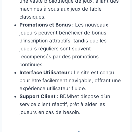
une vaste bibliothèque de jeux, allant des
machines à sous aux jeux de table
classiques.
Promotions et Bonus :
Les nouveaux
joueurs peuvent bénéficier de bonus
d’inscription attractifs, tandis que les
joueurs réguliers sont souvent
récompensés par des promotions
continues.
Interface Utilisateur :
Le site est conçu
pour être facilement navigable, offrant une
expérience utilisateur fluide.
Support Client :
BDMbet dispose d’un
service client réactif, prêt à aider les
joueurs en cas de besoin.