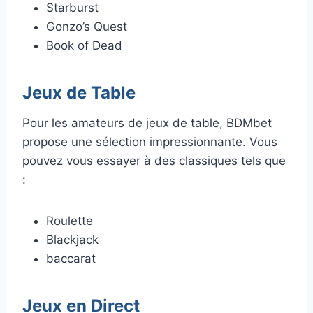
Starburst
Gonzo’s Quest
Book of Dead
Jeux de Table
Pour les amateurs de jeux de table, BDMbet
propose une sélection impressionnante. Vous
pouvez vous essayer à des classiques tels que
:
Roulette
Blackjack
baccarat
Jeux en Direct