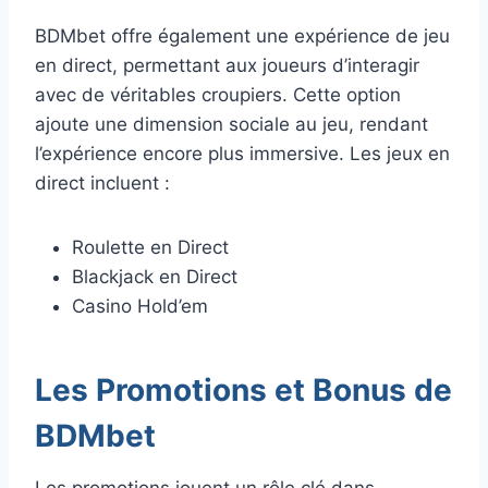
BDMbet offre également une expérience de jeu
en direct, permettant aux joueurs d’interagir
avec de véritables croupiers. Cette option
ajoute une dimension sociale au jeu, rendant
l’expérience encore plus immersive. Les jeux en
direct incluent :
Roulette en Direct
Blackjack en Direct
Casino Hold’em
Les Promotions et Bonus de
BDMbet
Les promotions jouent un rôle clé dans