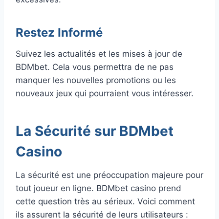
Restez Informé
Suivez les actualités et les mises à jour de
BDMbet. Cela vous permettra de ne pas
manquer les nouvelles promotions ou les
nouveaux jeux qui pourraient vous intéresser.
La Sécurité sur BDMbet
Casino
La sécurité est une préoccupation majeure pour
tout joueur en ligne. BDMbet casino prend
cette question très au sérieux. Voici comment
ils assurent la sécurité de leurs utilisateurs :