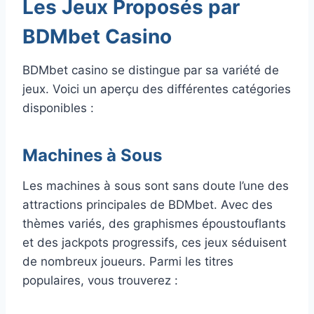
Les Jeux Proposés par
BDMbet Casino
BDMbet casino se distingue par sa variété de
jeux. Voici un aperçu des différentes catégories
disponibles :
Machines à Sous
Les machines à sous sont sans doute l’une des
attractions principales de BDMbet. Avec des
thèmes variés, des graphismes époustouflants
et des jackpots progressifs, ces jeux séduisent
de nombreux joueurs. Parmi les titres
populaires, vous trouverez :