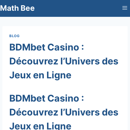
Skip
Math Bee
to
content
BLOG
BDMbet Casino :
Découvrez l’Univers des
Jeux en Ligne
BDMbet Casino :
Découvrez l’Univers des
Jeux en Ligne