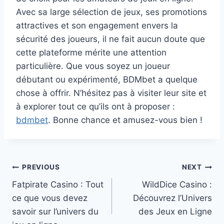
Avec sa large sélection de jeux, ses promotions
attractives et son engagement envers la
sécurité des joueurs, il ne fait aucun doute que
cette plateforme mérite une attention
particulière. Que vous soyez un joueur
débutant ou expérimenté, BDMbet a quelque
chose à offrir. N’hésitez pas à visiter leur site et
à explorer tout ce qu’ils ont à proposer :
bdmbet
. Bonne chance et amusez-vous bien !
Post
PREVIOUS
NEXT
Fatpirate Casino : Tout
WildDice Casino :
navigation
ce que vous devez
Découvrez l’Univers
savoir sur l’univers du
des Jeux en Ligne