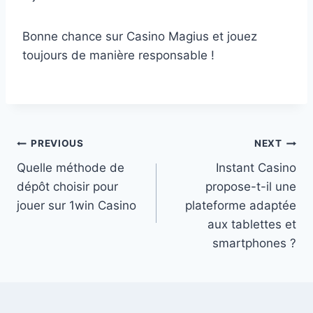
Bonne chance sur Casino Magius et jouez
toujours de manière responsable !
Post
PREVIOUS
NEXT
Quelle méthode de
Instant Casino
navigation
dépôt choisir pour
propose-t-il une
jouer sur 1win Casino
plateforme adaptée
aux tablettes et
smartphones ?