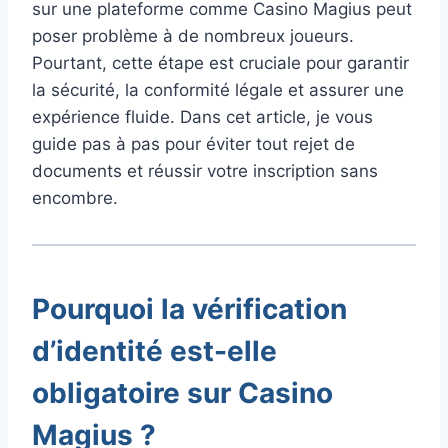
sur une plateforme comme Casino Magius peut
poser problème à de nombreux joueurs.
Pourtant, cette étape est cruciale pour garantir
la sécurité, la conformité légale et assurer une
expérience fluide. Dans cet article, je vous
guide pas à pas pour éviter tout rejet de
documents et réussir votre inscription sans
encombre.
Pourquoi la vérification
d’identité est-elle
obligatoire sur Casino
Magius ?