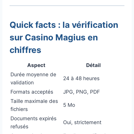
Quick facts : la vérification
sur Casino Magius en
chiffres
Aspect
Détail
Durée moyenne de
24 à 48 heures
validation
Formats acceptés
JPG, PNG, PDF
Taille maximale des
5 Mo
fichiers
Documents expirés
Oui, strictement
refusés