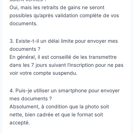
Oui, mais les retraits de gains ne seront
possibles qu’après validation complète de vos
documents.
3. Existe-t-il un délai limite pour envoyer mes
documents ?
En général, il est conseillé de les transmettre
dans les 7 jours suivant l’inscription pour ne pas
voir votre compte suspendu.
4. Puis-je utiliser un smartphone pour envoyer
mes documents ?
Absolument, à condition que la photo soit
nette, bien cadrée et que le format soit
accepté.