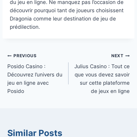
du jeu en ligne. Ne manquez pas l’occasion de
découvrir pourquoi tant de joueurs choisissent
Dragonia comme leur destination de jeu de
prédilection.
Post
PREVIOUS
NEXT
Posido Casino :
Julius Casino : Tout ce
navigation
Découvrez l’univers du
que vous devez savoir
jeu en ligne avec
sur cette plateforme
Posido
de jeux en ligne
Similar Posts