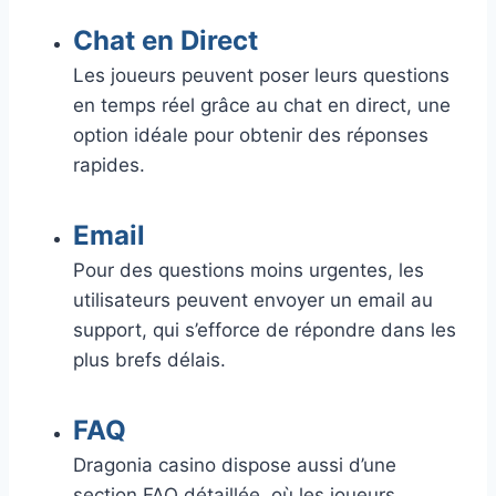
Chat en Direct
Les joueurs peuvent poser leurs questions
en temps réel grâce au chat en direct, une
option idéale pour obtenir des réponses
rapides.
Email
Pour des questions moins urgentes, les
utilisateurs peuvent envoyer un email au
support, qui s’efforce de répondre dans les
plus brefs délais.
FAQ
Dragonia casino dispose aussi d’une
section FAQ détaillée, où les joueurs