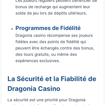
Les joueurs réguliers peuvent bénéficier de
bonus de recharge qui augmentent leur
solde de jeu lors de dépôts ultérieurs.
Programmes de Fidélité
Dragonia casino récompense ses joueurs
fidèles avec des points de fidélité qui
peuvent être échangés contre des bonus,
des tours gratuits, ou même des
expériences exclusives.
La Sécurité et la Fiabilité de
Dragonia Casino
La sécurité est une priorité pour Dragonia