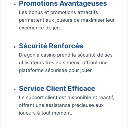
Promotions Avantageuses
Les bonus et promotions attractifs
permettent aux joueurs de maximiser leur
expérience de jeu.
Sécurité Renforcée
Dragonia casino prend la sécurité de ses
utilisateurs très au sérieux, offrant une
plateforme sécurisée pour jouer.
Service Client Efficace
Le support client est disponible et réactif,
offrant une assistance précieuse aux
joueurs à tout moment.