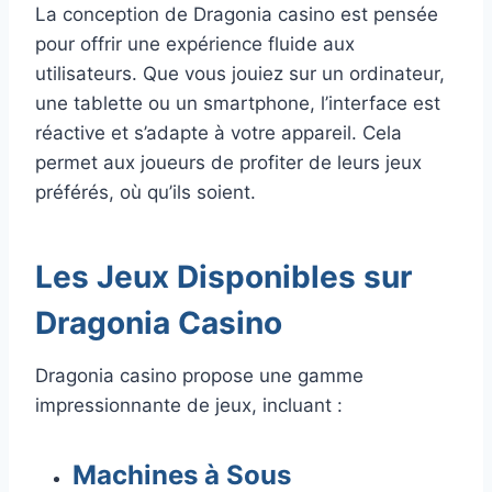
La conception de Dragonia casino est pensée
pour offrir une expérience fluide aux
utilisateurs. Que vous jouiez sur un ordinateur,
une tablette ou un smartphone, l’interface est
réactive et s’adapte à votre appareil. Cela
permet aux joueurs de profiter de leurs jeux
préférés, où qu’ils soient.
Les Jeux Disponibles sur
Dragonia Casino
Dragonia casino propose une gamme
impressionnante de jeux, incluant :
Machines à Sous