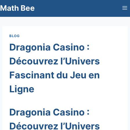
Skip
Math Bee
to
content
BLOG
Dragonia Casino :
Découvrez l’Univers
Fascinant du Jeu en
Ligne
Dragonia Casino :
Découvrez l’Univers