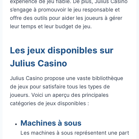
expérience de jeu fiable. De plus, Julius Casino
s’engage à promouvoir le jeu responsable et
offre des outils pour aider les joueurs à gérer
leur temps et leur budget de jeu.
Les jeux disponibles sur
Julius Casino
Julius Casino propose une vaste bibliothèque
de jeux pour satisfaire tous les types de
joueurs. Voici un aperçu des principales
catégories de jeux disponibles :
Machines à sous
Les machines à sous représentent une part