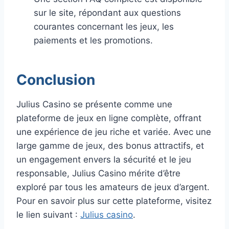
sur le site, répondant aux questions
courantes concernant les jeux, les
paiements et les promotions.
Conclusion
Julius Casino se présente comme une
plateforme de jeux en ligne complète, offrant
une expérience de jeu riche et variée. Avec une
large gamme de jeux, des bonus attractifs, et
un engagement envers la sécurité et le jeu
responsable, Julius Casino mérite d’être
exploré par tous les amateurs de jeux d’argent.
Pour en savoir plus sur cette plateforme, visitez
le lien suivant :
Julius casino
.