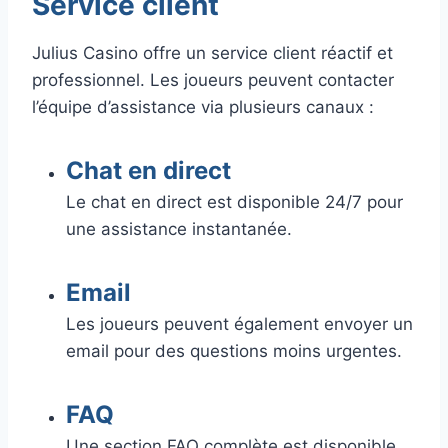
Service client
Julius Casino offre un service client réactif et
professionnel. Les joueurs peuvent contacter
l’équipe d’assistance via plusieurs canaux :
Chat en direct
Le chat en direct est disponible 24/7 pour
une assistance instantanée.
Email
Les joueurs peuvent également envoyer un
email pour des questions moins urgentes.
FAQ
Une section FAQ complète est disponible