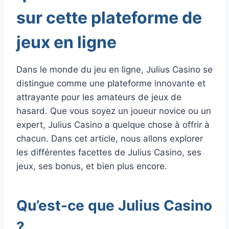
sur cette plateforme de
jeux en ligne
Dans le monde du jeu en ligne, Julius Casino se
distingue comme une plateforme innovante et
attrayante pour les amateurs de jeux de
hasard. Que vous soyez un joueur novice ou un
expert, Julius Casino a quelque chose à offrir à
chacun. Dans cet article, nous allons explorer
les différentes facettes de Julius Casino, ses
jeux, ses bonus, et bien plus encore.
Qu’est-ce que Julius Casino
?