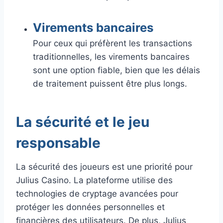
Virements bancaires
Pour ceux qui préfèrent les transactions
traditionnelles, les virements bancaires
sont une option fiable, bien que les délais
de traitement puissent être plus longs.
La sécurité et le jeu
responsable
La sécurité des joueurs est une priorité pour
Julius Casino. La plateforme utilise des
technologies de cryptage avancées pour
protéger les données personnelles et
financières des utilisateurs. De plus, Julius