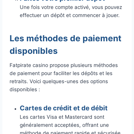
Une fois votre compte activé, vous pouvez
effectuer un dépôt et commencer à jouer.
Les méthodes de paiement
disponibles
Fatpirate casino propose plusieurs méthodes
de paiement pour faciliter les dépôts et les
retraits. Voici quelques-unes des options
disponibles :
Cartes de crédit et de débit
Les cartes Visa et Mastercard sont
généralement acceptées, offrant une
méthode de paiement rapide et sécurisée.