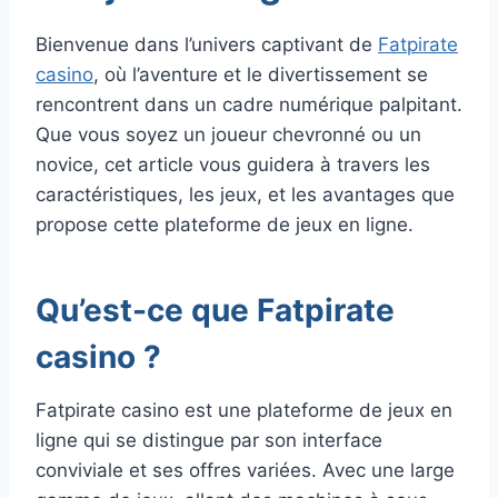
Bienvenue dans l’univers captivant de
Fatpirate
casino
, où l’aventure et le divertissement se
rencontrent dans un cadre numérique palpitant.
Que vous soyez un joueur chevronné ou un
novice, cet article vous guidera à travers les
caractéristiques, les jeux, et les avantages que
propose cette plateforme de jeux en ligne.
Qu’est-ce que Fatpirate
casino ?
Fatpirate casino est une plateforme de jeux en
ligne qui se distingue par son interface
conviviale et ses offres variées. Avec une large