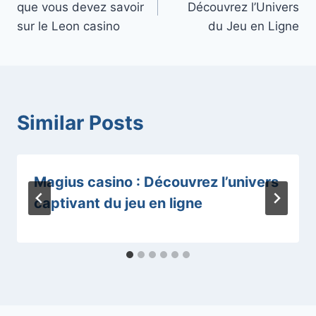
que vous devez savoir
Découvrez l’Univers
sur le Leon casino
du Jeu en Ligne
Similar Posts
Magius casino : Découvrez l’univers
captivant du jeu en ligne