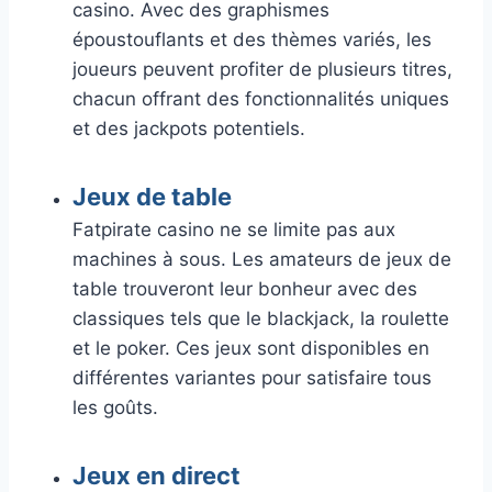
casino. Avec des graphismes
époustouflants et des thèmes variés, les
joueurs peuvent profiter de plusieurs titres,
chacun offrant des fonctionnalités uniques
et des jackpots potentiels.
Jeux de table
Fatpirate casino ne se limite pas aux
machines à sous. Les amateurs de jeux de
table trouveront leur bonheur avec des
classiques tels que le blackjack, la roulette
et le poker. Ces jeux sont disponibles en
différentes variantes pour satisfaire tous
les goûts.
Jeux en direct