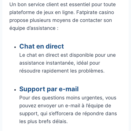
Un bon service client est essentiel pour toute
plateforme de jeux en ligne. Fatpirate casino
propose plusieurs moyens de contacter son
équipe d’assistance :
Chat en direct
Le chat en direct est disponible pour une
assistance instantanée, idéal pour
résoudre rapidement les problèmes.
Support par e-mail
Pour des questions moins urgentes, vous
pouvez envoyer un e-mail à l’équipe de
support, qui s’efforcera de répondre dans
les plus brefs délais.