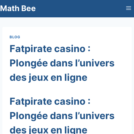
Skip
Math Bee
to
content
BLOG
Fatpirate casino :
Plongée dans l’univers
des jeux en ligne
Fatpirate casino :
Plongée dans l’univers
des jeux en ligne