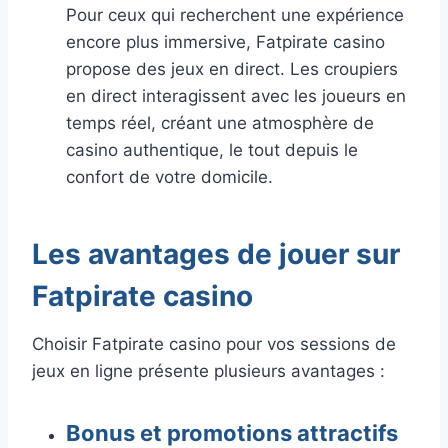
Pour ceux qui recherchent une expérience
encore plus immersive, Fatpirate casino
propose des jeux en direct. Les croupiers
en direct interagissent avec les joueurs en
temps réel, créant une atmosphère de
casino authentique, le tout depuis le
confort de votre domicile.
Les avantages de jouer sur
Fatpirate casino
Choisir Fatpirate casino pour vos sessions de
jeux en ligne présente plusieurs avantages :
Bonus et promotions attractifs