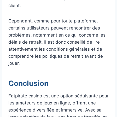
client.
Cependant, comme pour toute plateforme,
certains utilisateurs peuvent rencontrer des
problèmes, notamment en ce qui concerne les
délais de retrait. Il est donc conseillé de lire
attentivement les conditions générales et de
comprendre les politiques de retrait avant de
jouer.
Conclusion
Fatpirate casino est une option séduisante pour
les amateurs de jeux en ligne, offrant une
expérience diversifiée et immersive. Avec sa
large sélection de jeux, ses bonus attractifs, et