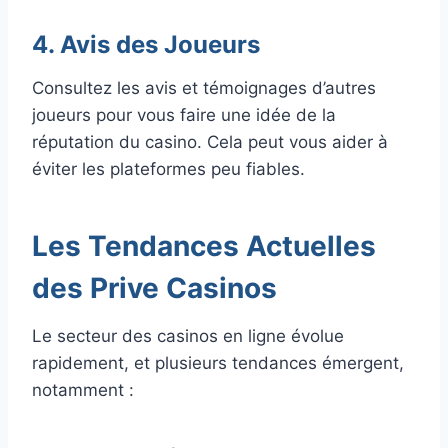
4. Avis des Joueurs
Consultez les avis et témoignages d’autres
joueurs pour vous faire une idée de la
réputation du casino. Cela peut vous aider à
éviter les plateformes peu fiables.
Les Tendances Actuelles
des Prive Casinos
Le secteur des casinos en ligne évolue
rapidement, et plusieurs tendances émergent,
notamment :