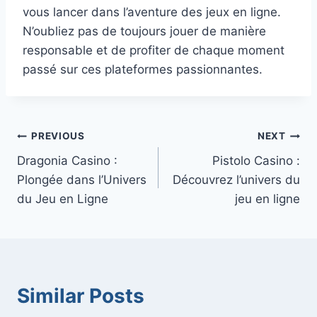
vous lancer dans l’aventure des jeux en ligne.
N’oubliez pas de toujours jouer de manière
responsable et de profiter de chaque moment
passé sur ces plateformes passionnantes.
Post
PREVIOUS
NEXT
Dragonia Casino :
Pistolo Casino :
navigation
Plongée dans l’Univers
Découvrez l’univers du
du Jeu en Ligne
jeu en ligne
Similar Posts