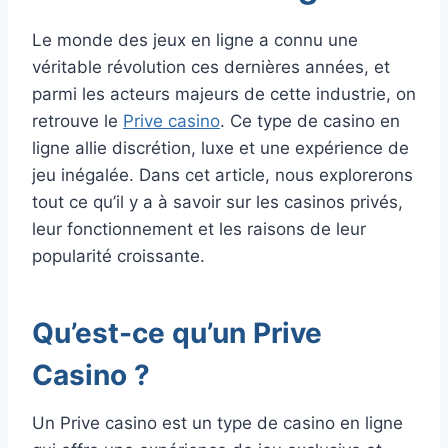
Le monde des jeux en ligne a connu une
véritable révolution ces dernières années, et
parmi les acteurs majeurs de cette industrie, on
retrouve le
Prive casino
. Ce type de casino en
ligne allie discrétion, luxe et une expérience de
jeu inégalée. Dans cet article, nous explorerons
tout ce qu’il y a à savoir sur les casinos privés,
leur fonctionnement et les raisons de leur
popularité croissante.
Qu’est-ce qu’un Prive
Casino ?
Un Prive casino est un type de casino en ligne