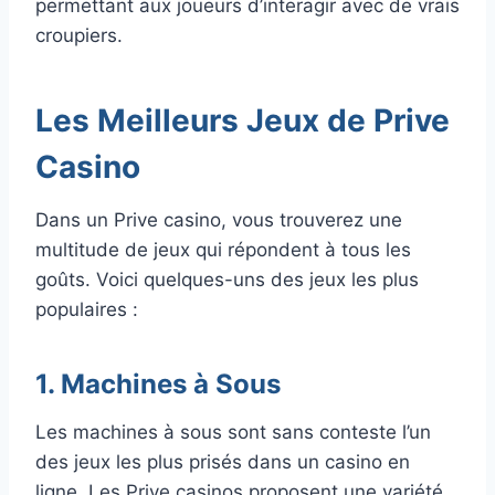
permettant aux joueurs d’interagir avec de vrais
croupiers.
Les Meilleurs Jeux de Prive
Casino
Dans un Prive casino, vous trouverez une
multitude de jeux qui répondent à tous les
goûts. Voici quelques-uns des jeux les plus
populaires :
1. Machines à Sous
Les machines à sous sont sans conteste l’un
des jeux les plus prisés dans un casino en
ligne. Les Prive casinos proposent une variété