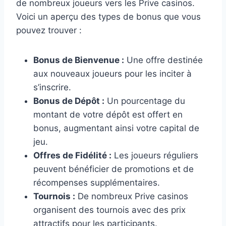
de nombreux joueurs vers les Prive casinos.
Voici un aperçu des types de bonus que vous
pouvez trouver :
Bonus de Bienvenue :
Une offre destinée
aux nouveaux joueurs pour les inciter à
s’inscrire.
Bonus de Dépôt :
Un pourcentage du
montant de votre dépôt est offert en
bonus, augmentant ainsi votre capital de
jeu.
Offres de Fidélité :
Les joueurs réguliers
peuvent bénéficier de promotions et de
récompenses supplémentaires.
Tournois :
De nombreux Prive casinos
organisent des tournois avec des prix
attractifs pour les participants.