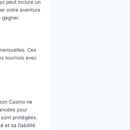
ui peut inclure un
er votre aventure
 gagner.
mensuelles. Ces
s tournois avec
Leon Casino ne
vancées pour
 sont protégées.
 et sa fiabilité.