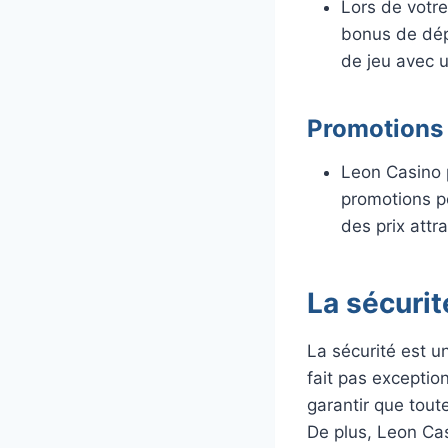
Lors de votre
bonus de dép
de jeu avec 
Promotions 
Leon Casino 
promotions p
des prix attr
La sécurit
La sécurité est u
fait pas exceptio
garantir que tout
De plus, Leon Casi