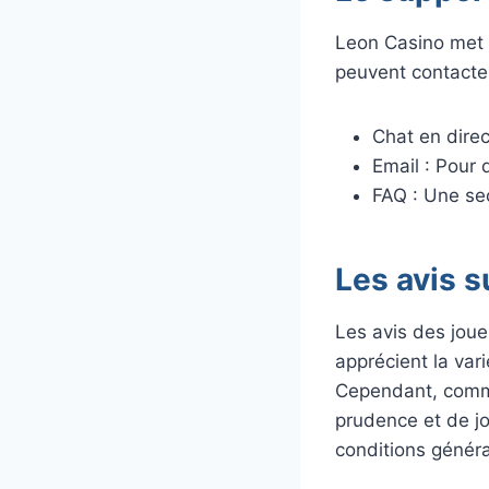
Leon Casino met u
peuvent contacter
Chat en direc
Email : Pour 
FAQ : Une se
Les avis s
Les avis des joue
apprécient la vari
Cependant, comme 
prudence et de jo
conditions généra