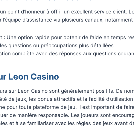
n point d’honneur à offrir un excellent service client. L
 l’équipe d’assistance via plusieurs canaux, notamment 
t : Une option rapide pour obtenir de l’aide en temps rée
des questions ou préoccupations plus détaillées.
ction complète avec des réponses aux questions couran
ur Leon Casino
urs sur Leon Casino sont généralement positifs. De nom
été de jeux, les bonus attractifs et la facilité d’utilisatio
pour toute plateforme de jeu, il est important de fair
uer de manière responsable. Les joueurs sont encouragé
les et à se familiariser avec les règles des jeux avant