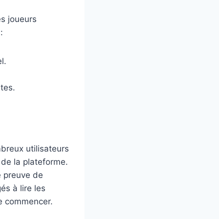
es joueurs
:
l.
tes.
breux utilisateurs
n de la plateforme.
e preuve de
s à lire les
 de commencer.