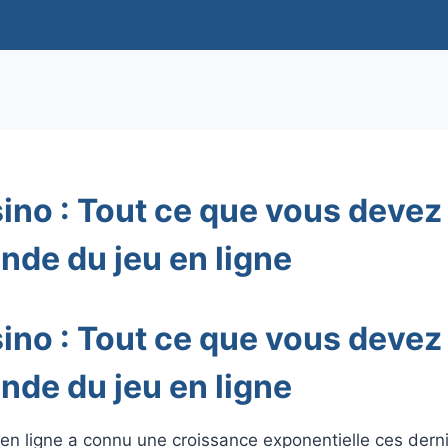
ino : Tout ce que vous devez
nde du jeu en ligne
ino : Tout ce que vous devez
nde du jeu en ligne
en ligne a connu une croissance exponentielle ces dern