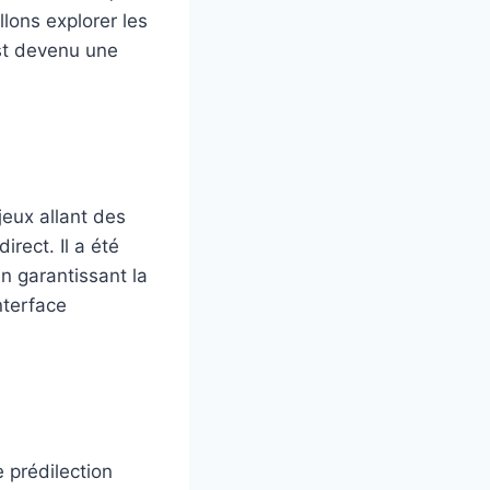
llons explorer les
est devenu une
jeux allant des
rect. Il a été
n garantissant la
nterface
 prédilection