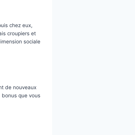
uis chez eux,
is croupiers et
dimension sociale
ent de nouveaux
es bonus que vous