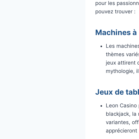
pour les passionn
pouvez trouver :
Machines à
Les machines 
thèmes varié
jeux attirent
mythologie, i
Jeux de tab
Leon Casino 
blackjack, la
variantes, of
apprécieront 