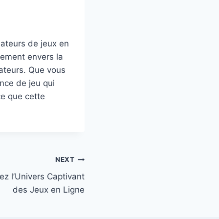
ateurs de jeux en
gement envers la
isateurs. Que vous
nce de jeu qui
ce que cette
NEXT
ez l’Univers Captivant
des Jeux en Ligne