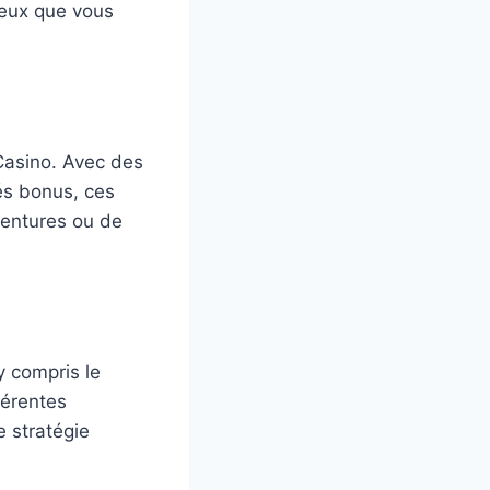
jeux que vous
 Casino. Avec des
és bonus, ces
ventures ou de
 compris le
férentes
e stratégie