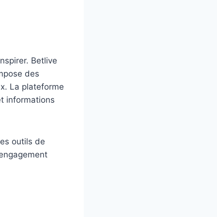
nspirer. Betlive
impose des
ux. La plateforme
et informations
es outils de
un engagement