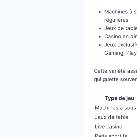
Machines à so
régulières
Jeux de table
Casino en di
Jeux exclusi
Gaming, Play’
Cette variété ass
qui guette souven
Type de jeu
Machines à sous
Jeux de table
Live casino
Paris sportifs