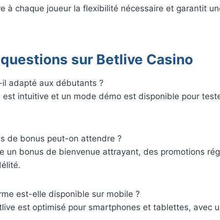
 à chaque joueur la flexibilité nécessaire et garantit u
questions sur Betlive Casino
t-il adapté aux débutants ?
ce est intuitive et un mode démo est disponible pour test
es de bonus peut-on attendre ?
se un bonus de bienvenue attrayant, des promotions rég
élité.
rme est-elle disponible sur mobile ?
Betlive est optimisé pour smartphones et tablettes, avec 