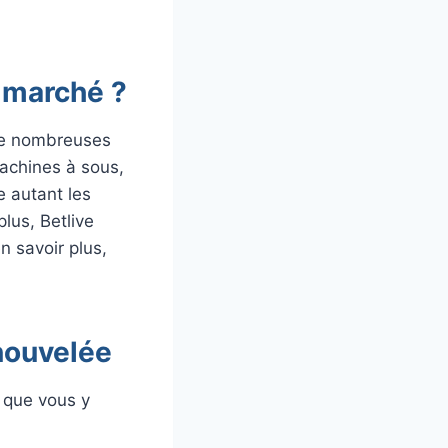
u marché ?
 de nombreuses
machines à sous,
e autant les
lus, Betlive
n savoir plus,
nouvelée
e que vous y