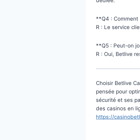
dédiée.
**Q4 : Comment co
R : Le service cli
**Q5 : Peut-on jo
R : Oui, Betlive 
Choisir Betlive C
pensée pour optim
sécurité et ses p
des casinos en li
https://casinobetl