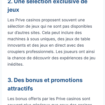
2. Une sélection exclusive de
jeux
Les Prive casinos proposent souvent une
sélection de jeux qui ne sont pas disponibles
sur d’autres sites. Cela peut inclure des
machines à sous uniques, des jeux de table
innovants et des jeux en direct avec des
croupiers professionnels. Les joueurs ont ainsi
la chance de découvrir des expériences de jeu
inédites.
3. Des bonus et promotions
attractifs
Les bonus offerts par les Prive casinos sont
souvent plus généreux que ceux des casinos