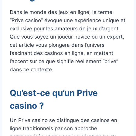
Dans le monde des jeux en ligne, le terme
“Prive casino” évoque une expérience unique et
exclusive pour les amateurs de jeux d’argent.
Que vous soyez un joueur novice ou un expert,
cet article vous plongera dans l’univers
fascinant des casinos en ligne, en mettant
l’accent sur ce que signifie réellement “prive”
dans ce contexte.
Qu’est-ce qu’un Prive
casino ?
Un Prive casino se distingue des casinos en
ligne traditionnels par son approche