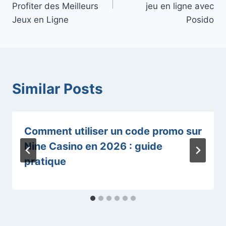
Profiter des Meilleurs
jeu en ligne avec
Jeux en Ligne
Posido
Similar Posts
Comment utiliser un code promo sur
Nine Casino en 2026 : guide
pratique