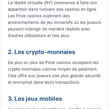
La réalité virtuelle (RV) commence à faire son
apparition dans l’univers des casinos en ligne.
Les Prive casinos explorent des
environnements de jeu immersifs où les joueurs
peuvent interagir de manière réaliste avec
d’autres utilisateurs et des jeux.
2. Les crypto-monnaies
De plus en plus de Prive casinos acceptent les
crypto-monnaies comme moyen de paiement.
Cela offre aux joueurs une plus grande sécurité
et anonymat dans leurs transactions.
3. Les jeux mobiles