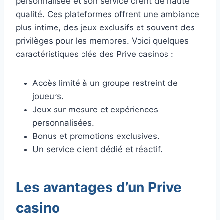
personnalisée et son service client de haute
qualité. Ces plateformes offrent une ambiance
plus intime, des jeux exclusifs et souvent des
privilèges pour les membres. Voici quelques
caractéristiques clés des Prive casinos :
Accès limité à un groupe restreint de
joueurs.
Jeux sur mesure et expériences
personnalisées.
Bonus et promotions exclusives.
Un service client dédié et réactif.
Les avantages d’un Prive
casino