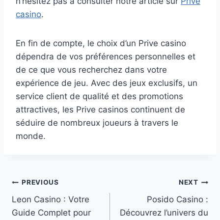
n’hésitez pas à consulter notre article sur
Prive
casino
.
En fin de compte, le choix d’un Prive casino
dépendra de vos préférences personnelles et
de ce que vous recherchez dans votre
expérience de jeu. Avec des jeux exclusifs, un
service client de qualité et des promotions
attractives, les Prive casinos continuent de
séduire de nombreux joueurs à travers le
monde.
Post
PREVIOUS
NEXT
Leon Casino : Votre
Posido Casino :
navigation
Guide Complet pour
Découvrez l’univers du