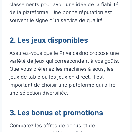
classements pour avoir une idée de la fiabilité
de la plateforme. Une bonne réputation est
souvent le signe d’un service de qualité.
2. Les jeux disponibles
Assurez-vous que le Prive casino propose une
variété de jeux qui correspondent à vos goûts.
Que vous préfériez les machines à sous, les
jeux de table ou les jeux en direct, il est
important de choisir une plateforme qui offre
une sélection diversifiée.
3. Les bonus et promotions
Comparez les offres de bonus et de