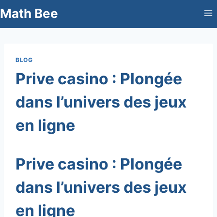
Skip
Math Bee
to
content
BLOG
Prive casino : Plongée
dans l’univers des jeux
en ligne
Prive casino : Plongée
dans l’univers des jeux
en ligne