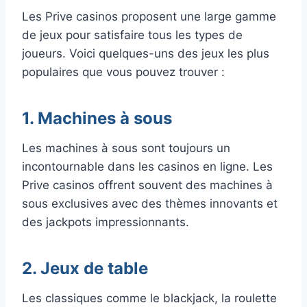
Les Prive casinos proposent une large gamme
de jeux pour satisfaire tous les types de
joueurs. Voici quelques-uns des jeux les plus
populaires que vous pouvez trouver :
1. Machines à sous
Les machines à sous sont toujours un
incontournable dans les casinos en ligne. Les
Prive casinos offrent souvent des machines à
sous exclusives avec des thèmes innovants et
des jackpots impressionnants.
2. Jeux de table
Les classiques comme le blackjack, la roulette